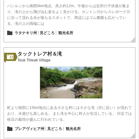
バンルンから南西6km地点、高さ約12m。午後からは近所の子供達が集ま
り、滝の上から飛び込む姿をよく見かける。カントン川からスレポーク川
に沿って流れる水が落ちるスポットで、周辺にはゴム農園も広がってい
る。滝の上の両端には
ラタナキリ州
見どころ
観光名所
タックトレア村＆滝
Teuk Thleak Village
町より南部に15km地点にある小さな村には小さな滝（沢に近い）が流れて
おり、水遊びも楽しめる。 また滝を中心に村人が生活している。 付近では
枝豆の栽培が盛んに行われている。
プレアヴィヒア州
見どころ
観光名所