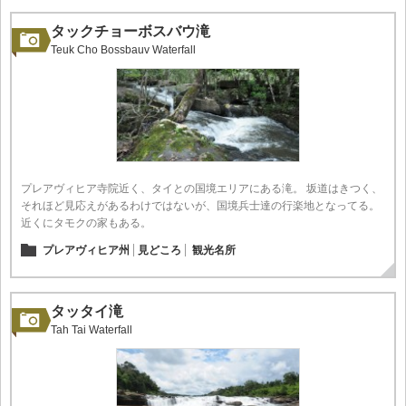
タックチョーボスバウ滝
Teuk Cho Bossbauv Waterfall
プレアヴィヒア寺院近く、タイとの国境エリアにある滝。 坂道はきつく、
それほど見応えがあるわけではないが、国境兵士達の行楽地となってる。
近くにタモクの家もある。
プレアヴィヒア州
見どころ
観光名所
タッタイ滝
Tah Tai Waterfall