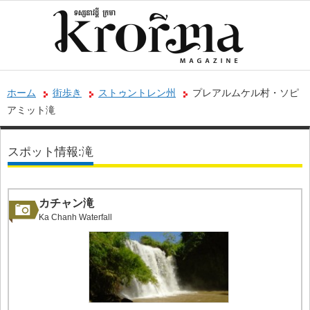
ホーム
街歩き
ストゥントレン州
プレアルムケル村・ソピ
アミット滝
スポット情報:滝
カチャン滝
Ka Chanh Waterfall