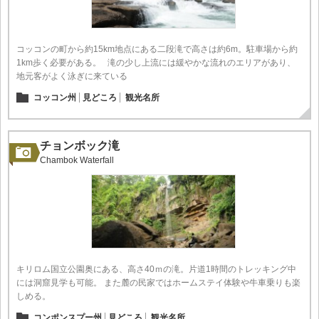
コッコンの町から約15km地点にある二段滝で高さは約6m。駐車場から約
1km歩く必要がある。 滝の少し上流には緩やかな流れのエリアがあり、
地元客がよく泳ぎに来ている
コッコン州
見どころ
観光名所
チョンボック滝
Chambok Waterfall
キリロム国立公園奥にある、高さ40ｍの滝。片道1時間のトレッキング中
には洞窟見学も可能。 また麓の民家ではホームステイ体験や牛車乗りも楽
しめる。
コンポンスプー州
見どころ
観光名所