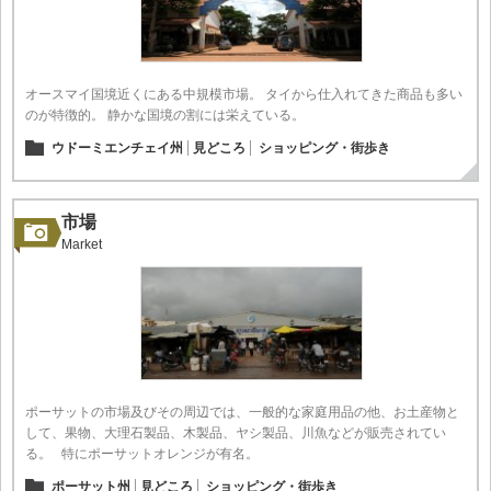
オースマイ国境近くにある中規模市場。 タイから仕入れてきた商品も多い
のが特徴的。 静かな国境の割には栄えている。
ウドーミエンチェイ州
見どころ
ショッピング・街歩き
市場
Market
ポーサットの市場及びその周辺では、一般的な家庭用品の他、お土産物と
して、果物、大理石製品、木製品、ヤシ製品、川魚などが販売されてい
る。 特にポーサットオレンジが有名。
ポーサット州
見どころ
ショッピング・街歩き