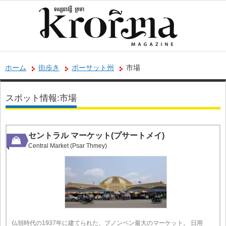
ホーム
街歩き
ポーサット州
市場
スポット情報:市場
セントラル マーケット(プサートメイ)
Central Market (Psar Thmey)
仏領時代の1937年に建てられた、プノンペン最大のマーケット。 日用