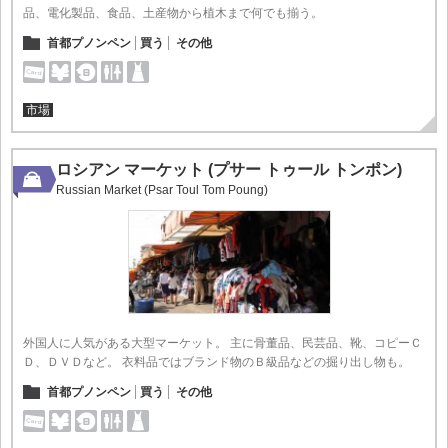
品、電化製品、食品、土産物から植木まで何でも揃う。
首都プノンペン
買う
その他
市場
ロシアン マーケット (プサー トゥール トンポン)
Russian Market (Psar Toul Tom Poung)
外国人に人気がある大型マーケット。 主に骨董品、民芸品、靴、コピーＣ
Ｄ、ＤＶＤなど。 衣料品ではブランド物のＢ級品などの掘り出し物も。
首都プノンペン
買う
その他