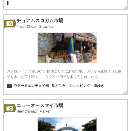
チョアムスロガム市場
Phsar Choam Srawngam
アンロンベン北部16km、国境エリアにある市場。 タイから密輸された商
品も多いと言う噂で、ミリタリー用品も多く売られている。
ウドーミエンチェイ州
見どころ
ショッピング・街歩き
ニューオースマイ市場
New O’smach Market