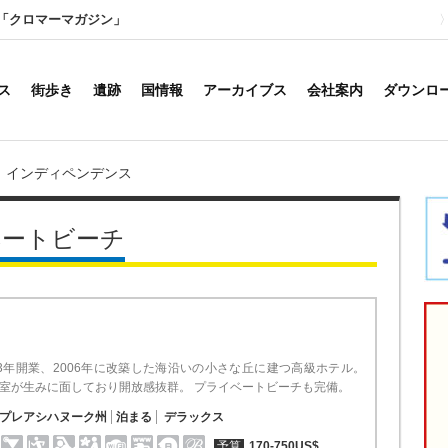
「クロマーマガジン」
ス
街歩き
遺跡
国情報
アーカイブス
会社案内
ダウンロ
インディペンデンス
ベートビーチ
63年開業、2006年に改築した海沿いの小さな丘に建つ高級ホテル。
室が生みに面しており開放感抜群。 プライベートビーチも完備。
プレアシハヌーク州
泊まる
デラックス
予算
170-750US$