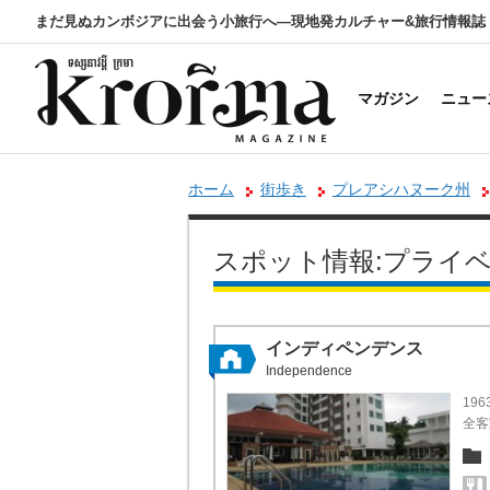
まだ見ぬカンボジアに出会う小旅行へ―現地発カルチャー&旅行情報誌
マガジン
ニュー
ホーム
街歩き
プレアシハヌーク州
スポット情報:プライ
インディペンデンス
Independence
19
全客