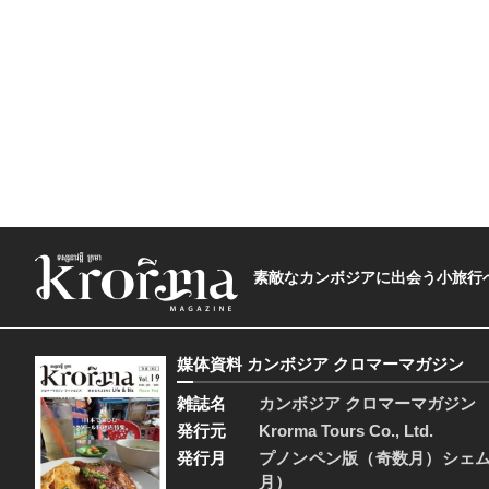
素敵なカンボジアに出会う小旅行へ―The t
媒体資料 カンボジア クロマーマガジン
雑誌名
カンボジア クロマーマガジン
発行元
Krorma Tours Co., Ltd.
発行月
プノンペン版（奇数月）シェ
月）