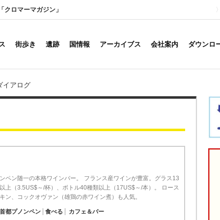
「クロマーマガジン」
ス
街歩き
遺跡
国情報
アーカイブス
会社案内
ダウンロ
ダイアログ
ンペン随一の本格ワインバー。 フランス産ワインが豊富。グラス13
以上（3.5US$～/杯）、ボトル40種類以上（17US$～/本）。 ロース
キン、コックオヴァン（雄鶏の赤ワイン煮）も人気。
首都プノンペン
食べる
カフェ＆バー