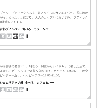
プール、ブティックもある中庭スタイルのカフェ＆バー。 風に吹か
がら、まったりと寛げる。 大人のカップルにおすすめ。 ブティック
40番通りにもある。
首都プノンペン
食べる
カフェ＆バー
が落書きの老舗バー。料理を一切置かない「飲み」に徹した店で、
ルからスピリッツまで多様な酒が揃う。カクテル（3US$～）は全
ピッチャーあり。ハッピーアワー17:00-21:00。
シェムリアップ州
食べる
カフェ＆バー