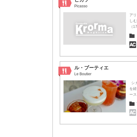
Picasso
アリ
し
（1
ル・ブーティエ
Le Boutier
シカ
を経
ース