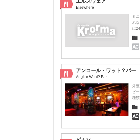
エルスウェア
Elsewhere
ミニ
れな
は2
アンコール・ワット？バー
Angkor What? Bar
外壁
ビー
種類
ピカソ