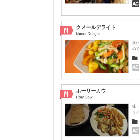
クメールデライト
khmer Delight
在住
ので
ホーリーカウ
Holy Cow
味・
リア