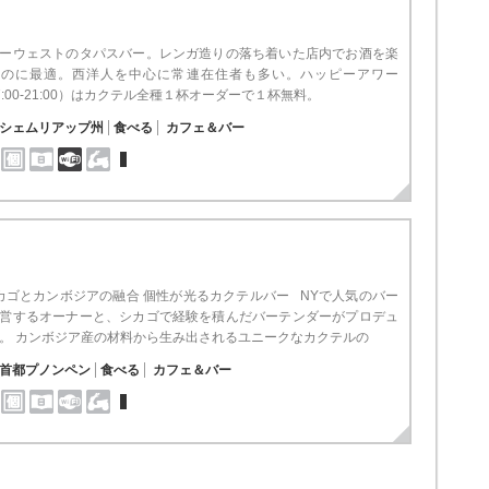
ーウェストのタパスバー。レンガ造りの落ち着いた店内でお酒を楽
むのに最適。西洋人を中心に常連在住者も多い。ハッピーアワー
7:00-21:00）はカクテル全種１杯オーダーで１杯無料。
シェムリアップ州
食べる
カフェ＆バー
ゴとカンボジアの融合 個性が光るカクテルバー NYで人気のバー
営するオーナーと、シカゴで経験を積んだバーテンダーがプロデュ
。 カンボジア産の材料から生み出されるユニークなカクテルの
首都プノンペン
食べる
カフェ＆バー