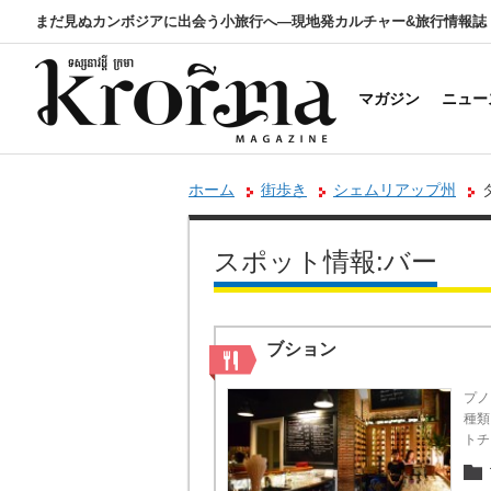
まだ見ぬカンボジアに出会う小旅行へ―現地発カルチャー&旅行情報誌
マガジン
ニュー
ホーム
街歩き
シェムリアップ州
スポット情報:バー
ブション
プノ
種類
トチ