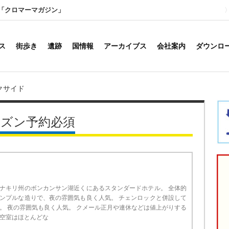
「クロマーマガジン」
ス
街歩き
遺跡
国情報
アーカイブス
会社案内
ダウンロ
クサイド
ーズン予約必須
ナキリ州のボンカンサン湖近くにあるスタンダードホテル。 全体的
ンプルな造りで、夜の雰囲気も良く人気。 チェンロックと併設して
。 夜の雰囲気も良く人気。 クメール正月や連休などは値上がりする
空室はほとんどな