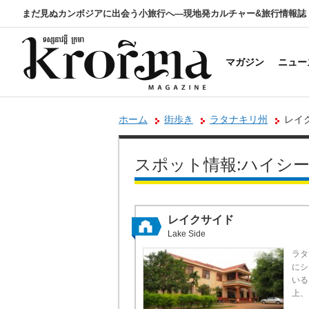
まだ見ぬカンボジアに出会う小旅行へ―現地発カルチャー&旅行情報誌
マガジン
ニュー
ホーム
街歩き
ラタナキリ州
レイ
スポット情報:ハイシ
レイクサイド
Lake Side
ラタ
にシ
いる
上、