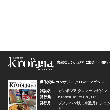
素敵なカンボジアに出会う小旅行へ―The t
媒体資料 カンボジア クロマーマガジン
雑誌名
カンボジア クロマーマガジン
発行元
Krorma Tours Co., Ltd.
発行月
プノンペン版（奇数月）シェ
月）