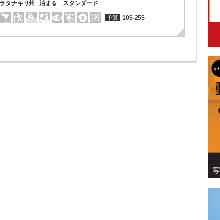
ラタナキリ州
泊まる
スタンダード
予算
10$-25$