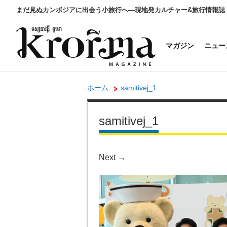
まだ見ぬカンボジアに出会う小旅行へ―現地発カルチャー&旅行情報誌
マガジン
ニュー
ホーム
samitivej_1
samitivej_1
Next
→