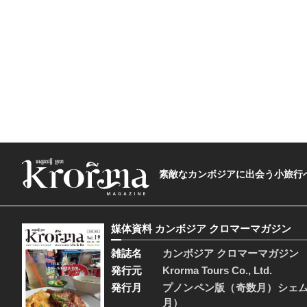
素敵なカンボジアに出会う小旅行へ―The t
媒体資料 カンボジア クロマーマガジン
雑誌名
カンボジア クロマーマガジン
発行元
Krorma Tours Co., Ltd.
発行月
プノンペン版（奇数月）シェ
月）