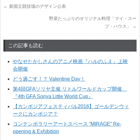
←
新国立競技場のデザイン公表
野菜たっぷりのオリジナル料理「マイ・スー
プ・ハウス」
→
この記事も読む
やなせたかしさんのアニメ映画『ハルのふえ』上映
会開催
どう過ごす！？ Valentine Day！
第4回GFAソリヤ主催 リトルワールドカップ開催
『4th GFA Soriya Little World Cup』
【カンボジアフェスティバル2016】ゴールデンウィ
ークにカンボジア？
コンテンポラリーアートスペース “MIRAGE” Re-
opening & Exhibition