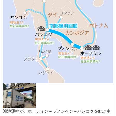
鴻池運輸が、ホーチミン～プノンペン～バンコクを結ぶ南