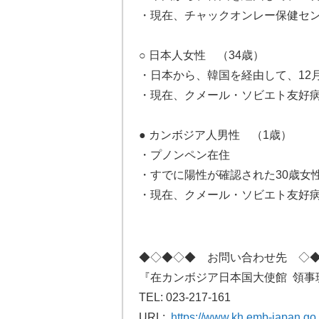
・現在、チャックオンレー保健セ
○ 日本人女性 （34歳）
・日本から、韓国を経由して、12
・現在、クメール・ソビエト友好
● カンボジア人男性 （1歳）
・プノンペン在住
・すでに陽性が確認された30歳女
・現在、クメール・ソビエト友好
◆◇◆◇◆ お問い合わせ先 ◇
『在カンボジア日本国大使館 領事
TEL: 023-217-161
URL:
https://www.kh.emb-japan.go.