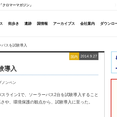
「クロマーマガジン」
ス
街歩き
遺跡
国情報
アーカイブス
会社案内
ダウンロ
ーバスを試験導入
2014.9.27
国内
験導入
プノンペン
スライン1で、ソーラーバス2台を試験導入すること
悪さや、環境保護の観点から、試験導入に至った。