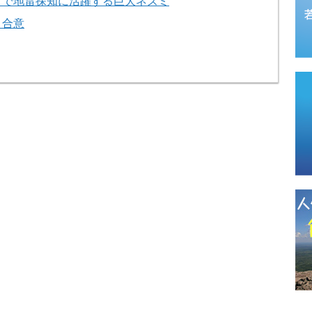
アで地雷探知に活躍する巨大ネズミ
と合意