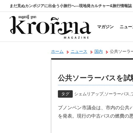
まだ見ぬカンボジアに出会う小旅行へ―現地発カルチャー&旅行情報誌
マガジン
ニュー
ホーム
ニュース
国内
公共ソーラ
公共ソーラーバスを試
タグ
シェムリアップ
,
ソーラーバス
,
プノンペン市議会は、市内の公共バ
を発表。現行の中古バスの燃費の