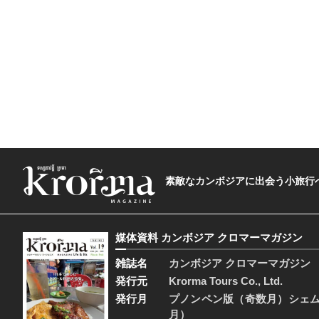
素敵なカンボジアに出会う小旅行へ―The t
媒体資料 カンボジア クロマーマガジン
雑誌名
カンボジア クロマーマガジン
発行元
Krorma Tours Co., Ltd.
発行月
プノンペン版（奇数月）シェ
月）