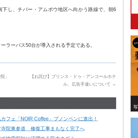
南下し、チバー・アムポウ地区へ向かう路線で、朝6
ーラーバス50台が導入される予定である。
骨院」
【お詫び】プリンス・ドゥ・アンコールホテ
ル、広告手違いについて
→
フェ「NOIR Coffee」プノンペンに進出！
ア寺院東参道 修復工事まもなく完了へ