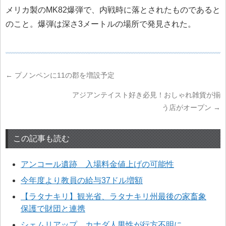
メリカ製のMK82爆弾で、内戦時に落とされたものであると
のこと。爆弾は深さ3メートルの場所で発見された。
←
プノンペンに11の郡を増設予定
アジアンテイスト好き必見！おしゃれ雑貨が揃
う店がオープン
→
この記事も読む
アンコール遺跡 入場料金値上げの可能性
今年度より教員の給与37ドル増額
【ラタナキリ】観光省、ラタナキリ州最後の家畜象
保護で財団と連携
シェムリアップ、カナダ人男性が行方不明に