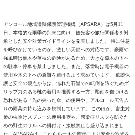
アンコール地域遺跡保護管理機構（APSARA）は5月11
日、本格的な雨季の到来に向け、観光客や旅行関係者を対
象とした安全対策ガイドラインを発表しました。 特に注意
を呼びかけているのが、激しい天候への対応です。豪雨や
強風時は倒木や落枝の危険があるため、大きな樹木の下へ
の駐車・停車を禁止しました。また、落雷時は電子機器の
使用や木の下への避難を避けるよう求めています。 遺跡保
護と安全の観点からは、濡れた石畳での転倒を防ぐためグ
リップ力のある靴の着用を推奨する一方、彫刻を傷つける
恐れがある「先の尖った傘」の使用や、アルコール広告入
りの雨具の持ち込みを規制しています。 このほか、害虫対
策の虫除けスプレーの使用推奨や、感染症リスクを防ぐた
めの野生のサルへの餌付け・接触禁止も盛り込まれまし
た。APSARAは、これらルールの遵守により安全な観光を