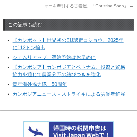
ャーを牽引する古着屋、「Christina Shop」
→
この記事も読む
【カンポット】世界初のEU認定コショウ、2025年
に112トン輸出
シェムリアップ、宿泊予約はお早めに
【カンボジア】カンボジアとベトナム、投資と貿易
協力を通じて農業分野の結びつきを強化
青年海外協力隊 50周年
カンボジアニュース－ストライキによる労働者解雇