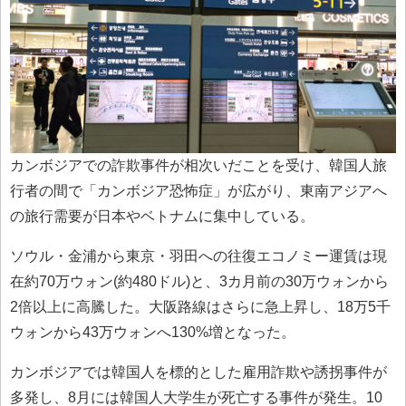
カンボジアでの詐欺事件が相次いだことを受け、韓国人旅
行者の間で「カンボジア恐怖症」が広がり、東南アジアへ
の旅行需要が日本やベトナムに集中している。
ソウル・金浦から東京・羽田への往復エコノミー運賃は現
在約70万ウォン(約480ドル)と、3カ月前の30万ウォンから
2倍以上に高騰した。大阪路線はさらに急上昇し、18万5千
ウォンから43万ウォンへ130%増となった。
カンボジアでは韓国人を標的とした雇用詐欺や誘拐事件が
多発し、8月には韓国人大学生が死亡する事件が発生。10