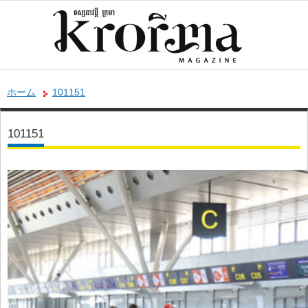
ホーム
101151
101151