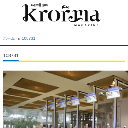
ホーム
108731
108731