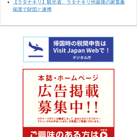
【ラタナキリ】観光省、ラタナキリ州最後の家畜象
保護で財団と連携