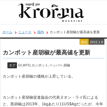
ホーム
ニュース
国内
カンポット産胡椒が最高値を更新
国内
2015.1.8
カンポット産胡椒が最高値を更新
タグ
GI
,
WTO
,
カンポット
,
ペッパー
,
胡椒
カンポット産胡椒の価格が上昇している。
カンポット産胡椒促進協会の代表ヌオン・ライ氏による
と、黒胡椒は2013年、1kgあたり11US$/kgだったが、今年