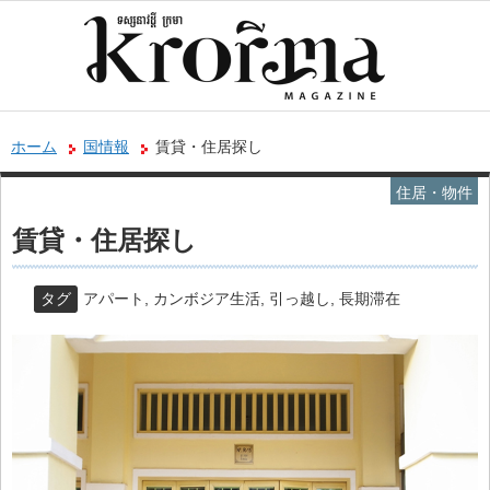
ホーム
国情報
賃貸・住居探し
住居・物件
賃貸・住居探し
タグ
アパート
,
カンボジア生活
,
引っ越し
,
長期滞在