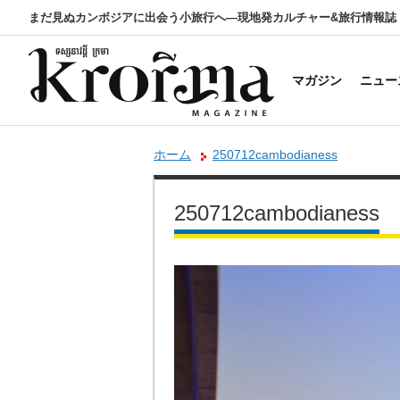
まだ見ぬカンボジアに出会う小旅行へ―現地発カルチャー&旅行情報誌
マガジン
ニュー
ホーム
250712cambodianess
250712cambodianess