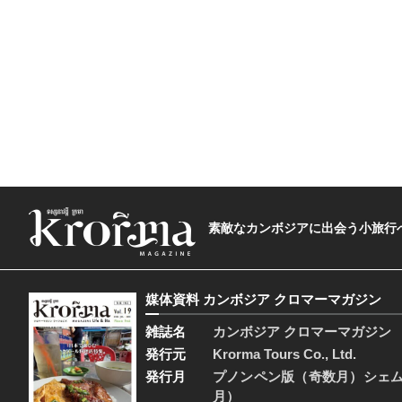
素敵なカンボジアに出会う小旅行へ―The t
媒体資料 カンボジア クロマーマガジン
雑誌名
カンボジア クロマーマガジン
発行元
Krorma Tours Co., Ltd.
発行月
プノンペン版（奇数月）シェ
月）