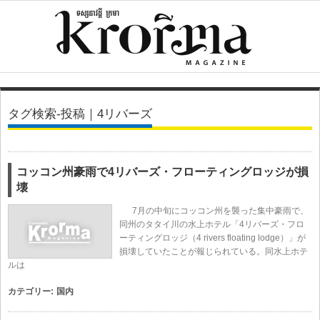
タグ検索-投稿｜4リバーズ
コッコン州豪雨で4リバーズ・フローティングロッジが損
壊
7月の中旬にコッコン州を襲った集中豪雨で、
同州のタタイ川の水上ホテル「4リバーズ・フロ
ーティングロッジ（4 rivers floating lodge）」が
損壊していたことが報じられている。同水上ホテ
ルは
カテゴリー:
国内