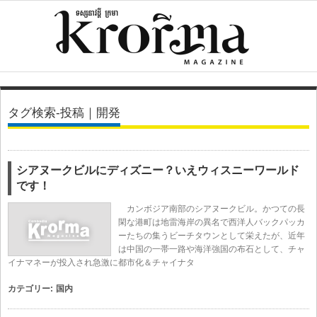
タグ検索-投稿｜開発
シアヌークビルにディズニー？いえウィスニーワールド
です！
カンボジア南部のシアヌークビル。かつての長
閑な港町は地雷海岸の異名で西洋人バックパッカ
ーたちの集うビーチタウンとして栄えたが、近年
は中国の一帯一路や海洋強国の布石として、チャ
イナマネーが投入され急激に都市化＆チャイナタ
カテゴリー:
国内