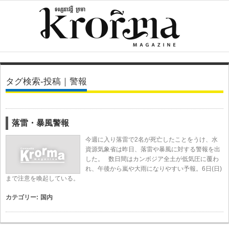
タグ検索-投稿｜警報
落雷・暴風警報
今週に入り落雷で2名が死亡したことをうけ、水
資源気象省は昨日、落雷や暴風に対する警報を出
した。 数日間はカンボジア全土が低気圧に覆わ
れ、午後から嵐や大雨になりやすい予報。6日(日)
まで注意を喚起している。
カテゴリー:
国内