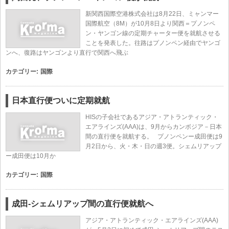
新関西国際空港株式会社は8月22日、ミャンマー
国際航空（8M）が10月8日より関西＝プノンペ
ン・ヤンゴン線の定期チャーター便を就航させる
ことを発表した。往路はプノンペン経由でヤンゴ
ンへ、復路はヤンゴンより直行で関西へ飛ぶ
カテゴリー:
国際
日本直行便ついに定期就航
HISの子会社であるアジア・アトランティック・
エアラインズ(AAA)は、9月からカンボジア－日本
間の直行便を就航する。 プノンペンー成田便は9
月2日から、火・木・日の週3便。シェムリアップ
ー成田便は10月か
カテゴリー:
国際
成田-シェムリアップ間の直行便就航へ
アジア・アトランティック・エアラインズ(AAA)