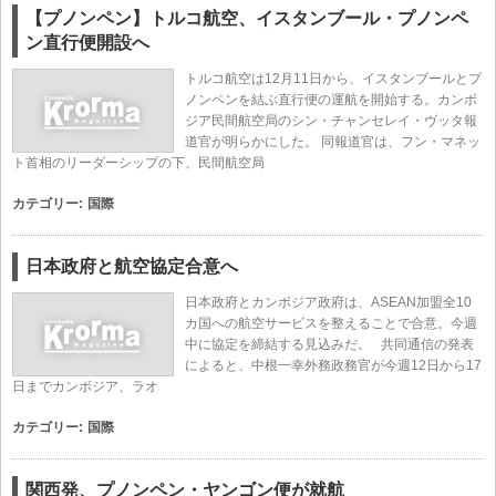
【プノンペン】トルコ航空、イスタンブール・プノンペ
ン直行便開設へ
トルコ航空は12月11日から、イスタンブールとプ
ノンペンを結ぶ直行便の運航を開始する。カンボ
ジア民間航空局のシン・チャンセレイ・ヴッタ報
道官が明らかにした。 同報道官は、フン・マネッ
ト首相のリーダーシップの下、民間航空局
カテゴリー:
国際
日本政府と航空協定合意へ
日本政府とカンボジア政府は、ASEAN加盟全10
カ国への航空サービスを整えることで合意。今週
中に協定を締結する見込みだ。 共同通信の発表
によると、中根一幸外務政務官が今週12日から17
日までカンボジア、ラオ
カテゴリー:
国際
関西発、プノンペン・ヤンゴン便が就航