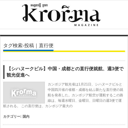
タグ検索-投稿｜直行便
【シハヌークビル】中国・成都との直行便就航、週3便で
観光促進へ
カンボジア観光省は1月21日、シハヌークビルと
中国四川省の省都・成都を結ぶ新たな直行便の就
航を発表した。カンボジア航空が運航するこの路
線は、毎週水曜日、金曜日、日曜日の週3便で運
航される。 この直行便は、カンボジア最大の
カテゴリー:
国内