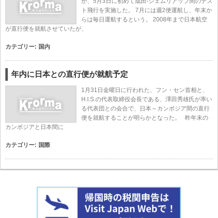
が、5月3日に初めて成田-シェムリアップ間のテス
ト飛行を実施した。 7月には週2便運航し、年末か
らは毎日運航するという。 2008年まで日本航空
が直行便を就航させていたが、
カテゴリー:
国内
年内に日本との直行便が就航予定
1月31日金曜日に行われた、フン・セン首相と、
H.I.S.の代表取締役会長である、澤田秀雄氏が率い
る代表団との会合で、日本～カンボジア間の直行
便を就航することが明らかとなった。 昨年末の
カンボジアと日本間に
カテゴリー:
国際