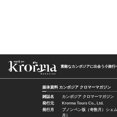
素敵なカンボジアに出会う小旅行へ―The t
媒体資料 カンボジア クロマーマガジン
雑誌名
カンボジア クロマーマガジン
発行元
Krorma Tours Co., Ltd.
発行月
プノンペン版（奇数月）シェ
月）