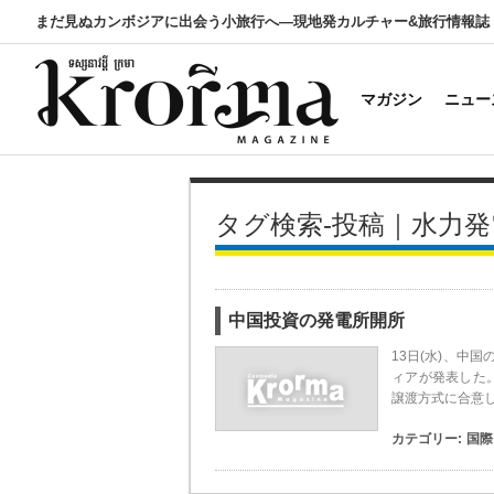
まだ見ぬカンボジアに出会う小旅行へ―現地発カルチャー&旅行情報誌
マガジン
ニュー
タグ検索-投稿｜水力発
中国投資の発電所開所
13日(水)、中
ィアが発表した。
譲渡方式に合意
カテゴリー:
国際