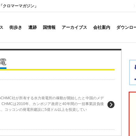
「クロマーマガジン」
ス
街歩き
遺跡
国情報
アーカイブス
会社案内
ダウンロ
電
国のCHMC社が所有する水力発電所の稼動が開始したと中国のメデ
CHMCは2010年、カンボジア政府と40年間の一括事業請負後
し、コッコンの発電所建設に5億ドル以上を投資してい