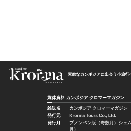
素敵なカンボジアに出会う小旅行へ―The t
媒体資料 カンボジア クロマーマガジン
雑誌名
カンボジア クロマーマガジン
発行元
Krorma Tours Co., Ltd.
発行月
プノンペン版（奇数月）シェ
月）