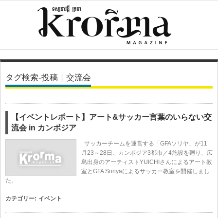
タグ検索-投稿｜交流会
【イベントレポート】アート&サッカー言葉のいらない交
流会 in カンボジア
サッカーチームを運営する「GFAソリヤ」が11
月23～28日、カンボジア3都市／4施設を廻り、広
島出身のアーティストYUICHIさんによるアート教
室とGFA Soriyaによるサッカー教室を開催しまし
た。
カテゴリー:
イベント