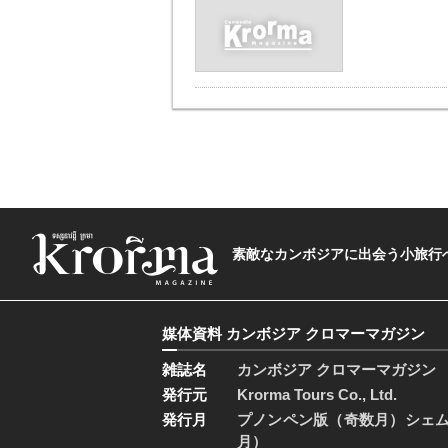
素敵なカンボジアに出会う小旅行へ―The t
媒体資料 カンボジア クロマーマガジン
雑誌名
カンボジア クロマーマガジン
発行元
Krorma Tours Co., Ltd.
発行月
プノンペン版（奇数月）シェ
月）