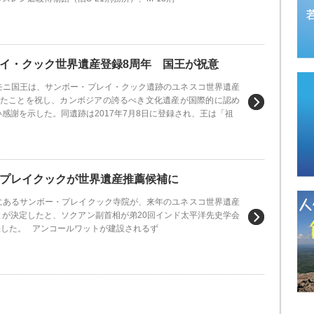
イ・クック世界遺産登録8周年 国王が祝意
モニ国王は、サンボー・プレイ・クック遺跡のユネスコ世界遺産
えたことを祝し、カンボジアの誇るべき文化遺産が国際的に認め
感謝を示した。同遺跡は2017年7月8日に登録され、王は「祖
プレイクックが世界遺産推薦候補に
にあるサンボー・プレイクック寺院が、来年のユネスコ世界遺産
とが決定したと、ソクアン副首相が弟20回インド太平洋先史学会
で発表した。 アンコールワットが建設されるず