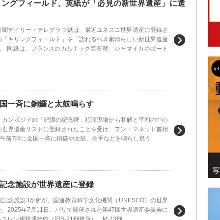
リングフィールド、英紙が「必見の新世界遺産」に選
新聞デイリー・テレグラフ紙は、最近ユネスコ世界遺産に登録さ
の「キリングフィールド」を「訪れるべき素晴らしい新世界遺産
た。 同紙は、フランスのカルナック巨石群、ジャマイカのポート
国一斉に銅鑼と太鼓鳴らす
1日、カンボジアの「記憶の記念碑：犯罪現場から和解と平和の中心
の世界遺産リストに登録されたことを受け、フン・マネット首相
）午前7時に全国一斉に銅鑼や太鼓、拍手などを鳴らし祝う
記念施設が世界遺産に登録
記念施設3か所が、国連教育科学文化機関（UNESCO）の世界
。2025年7月11日、パリで開催された第47回世界遺産委員会に
スレン虐殺博物館（旧S-21刑務所）、M-13刑