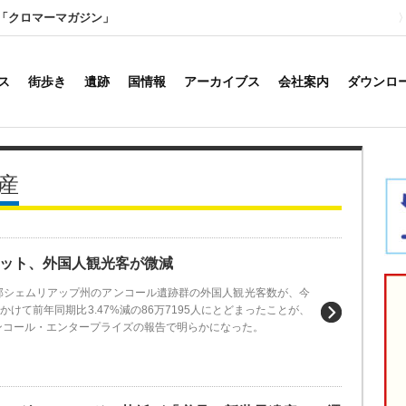
「クロマーマガジン」
ス
街歩き
遺跡
国情報
アーカイブス
会社案内
ダウンロ
産
ット、外国人観光客が微減
部シェムリアップ州のアンコール遺跡群の外国人観光客数が、今
にかけて前年同期比3.47%減の86万7195人にとどまったことが、
ンコール・エンタープライズの報告で明らかになった。