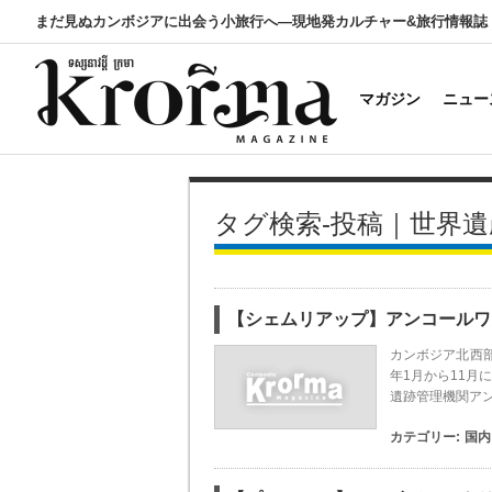
まだ見ぬカンボジアに出会う小旅行へ―現地発カルチャー&旅行情報誌
マガジン
ニュー
タグ検索-投稿｜世界遺
【シェムリアップ】アンコールワ
カンボジア北西
年1月から11月
遺跡管理機関ア
カテゴリー:
国内