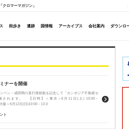
「クロマーマガジン」
ス
街歩き
遺跡
国情報
アーカイブス
会社案内
ダウンロ
ミナーを開催
ノンペン－成田間の直行便就航を記念して「カンボジア不動産セ
されます。 【日時】＜東京＞6月11日(土) 10:00－
6月12日(日)10:00－13:3
ント