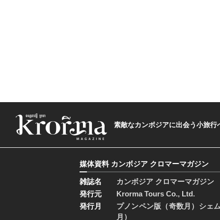
素敵なカンボジアに出会う小旅行へ―The t
媒体資料 カンボジア クロマーマガジン
雑誌名
カンボジア クロマーマガジン
発行元
Krorma Tours Co., Ltd.
発行月
プノンペン版（奇数月）シェ
月）