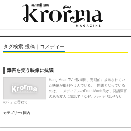
タグ検索-投稿｜コメディー
障害を笑う映像に抗議
Hang Meas TVで数週間、定期的に放送されてい
た映像が批判をよんでいる。 問題となっている
のは、コメディアンのPrum Manh氏が、発話障害
のある友人に電話で「なぜ、ハッキリ話せない
の？」と尋ねて
カテゴリー:
国内