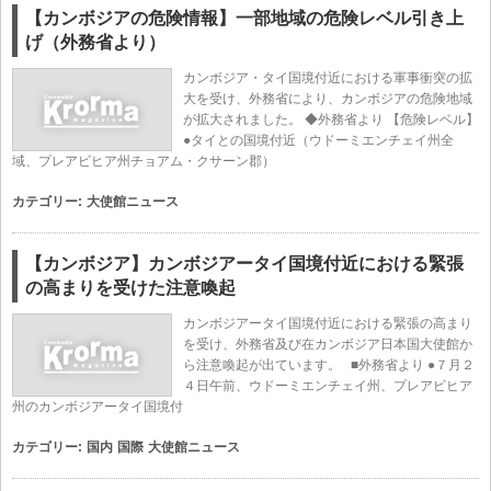
【カンボジアの危険情報】一部地域の危険レベル引き上
げ（外務省より）
カンボジア・タイ国境付近における軍事衝突の拡
大を受け、外務省により、カンボジアの危険地域
が拡大されました。 ◆外務省より 【危険レベル】
●タイとの国境付近（ウドーミエンチェイ州全
域、プレアビヒア州チョアム・クサーン郡）
カテゴリー:
大使館ニュース
【カンボジア】カンボジアータイ国境付近における緊張
の高まりを受けた注意喚起
カンボジアータイ国境付近における緊張の高まり
を受け、外務省及び在カンボジア日本国大使館か
ら注意喚起が出ています。 ■外務省より ●７月２
４日午前、ウドーミエンチェイ州、プレアビヒア
州のカンボジアータイ国境付
カテゴリー:
国内
国際
大使館ニュース