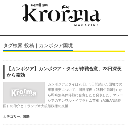
タグ検索-投稿｜カンボジア国境
【カンボジア】カンボジア・タイが停戦合意、28日深夜
から発効
カンボジアとタイは28日、5日間続いた国境での
軍事衝突について、同日深夜（28日午前0時）か
ら即時無条件停戦に合意したと発表した。マレー
シアのアンワル・イブラヒム首相（ASEAN議長
国）の仲介とトランプ米大統領政権の支援
カテゴリー:
国際