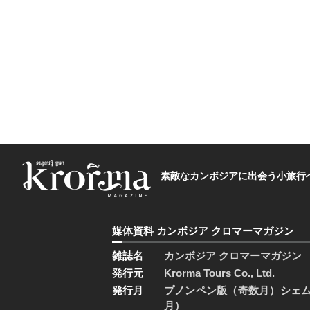
素敵なカンボジアに出会う小旅行へ―The t
媒体資料 カンボジア クロマーマガジン
雑誌名
カンボジア クロマーマガジン
発行元
Krorma Tours Co., Ltd.
発行月
プノンペン版（奇数月）シェ
月）