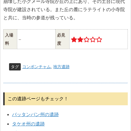
崩壊した小クメール寺院が丘の上にあり、その土台に現代
寺院が建設されている。また丘の麓にラテライトの小寺院
と共に、当時の参道が残っている。
入場
必見
–
料
度
タグ
コンポンチャム
,
地方遺跡
この遺跡ページもチェック！
バッタンバン州の遺跡
タケオ州の遺跡