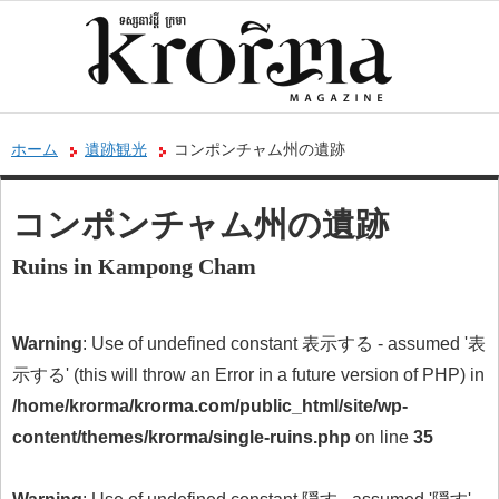
ホーム
遺跡観光
コンポンチャム州の遺跡
コンポンチャム州の遺跡
Ruins in Kampong Cham
Warning
: Use of undefined constant 表示する - assumed '表
示する' (this will throw an Error in a future version of PHP) in
/home/krorma/krorma.com/public_html/site/wp-
content/themes/krorma/single-ruins.php
on line
35