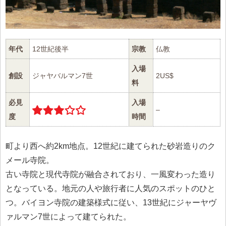
年代
12世紀後半
宗教
仏教
入場
創設
ジャヤバルマン7世
2US$
料
必見
入場
–
度
時間
町より西へ約2km地点。12世紀に建てられた砂岩造りのク
メール寺院。
古い寺院と現代寺院が融合されており、一風変わった造り
となっている。地元の人や旅行者に人気のスポットのひと
つ。バイヨン寺院の建築様式に従い、13世紀にジャーヤヴ
ァルマン7世によって建てられた。