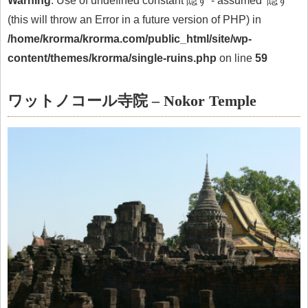
Warning
: Use of undefined constant 隠す - assumed '隠す'
(this will throw an Error in a future version of PHP) in
/home/krorma/krorma.com/public_html/site/wp-
content/themes/krorma/single-ruins.php
on line
59
ワットノコール寺院 – Nokor Temple