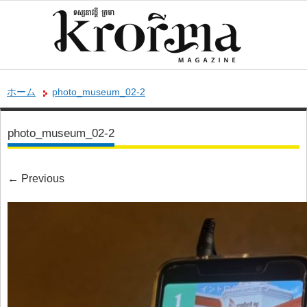
ホーム
photo_museum_02-2
photo_museum_02-2
←
Previous