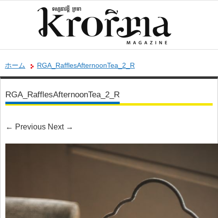
ホーム
RGA_RafflesAfternoonTea_2_R
RGA_RafflesAfternoonTea_2_R
←
Previous
Next
→