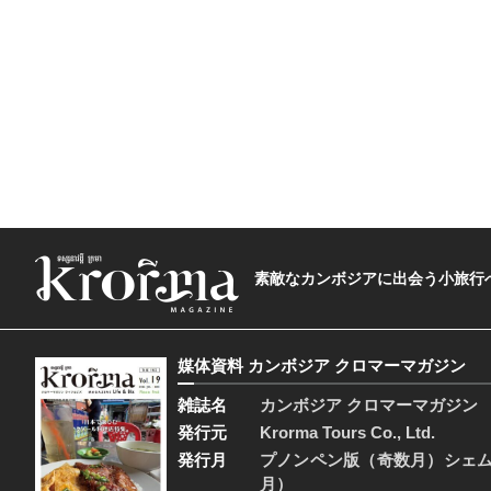
素敵なカンボジアに出会う小旅行へ―The t
媒体資料 カンボジア クロマーマガジン
雑誌名
カンボジア クロマーマガジン
発行元
Krorma Tours Co., Ltd.
発行月
プノンペン版（奇数月）シェ
月）