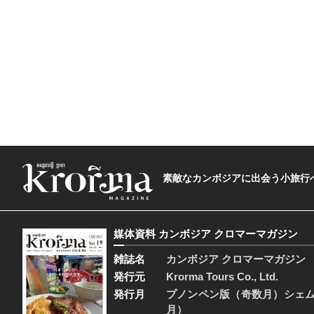
素敵なカンボジアに出会う小旅行へ―The t
媒体資料 カンボジア クロマーマガジン
雑誌名
カンボジア クロマーマガジン
発行元
Krorma Tours Co., Ltd.
発行月
プノンペン版（奇数月）シェ
月）