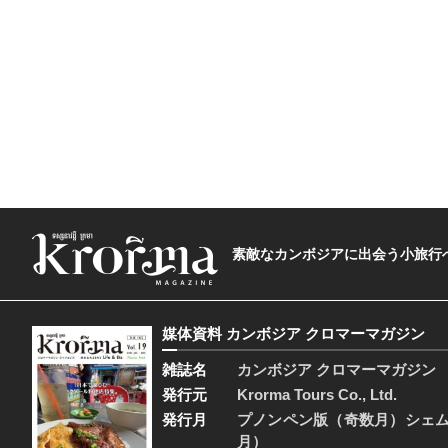
素敵なカンボジアに出会う小旅行へ―The t
媒体資料 カンボジア クロマーマガジン
雑誌名
カンボジア クロマーマガジン
発行元
Krorma Tours Co., Ltd.
発行月
プノンペン版（奇数月）シェ
月）