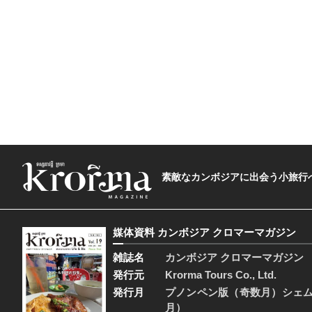
素敵なカンボジアに出会う小旅行へ―The t
媒体資料 カンボジア クロマーマガジン
雑誌名
カンボジア クロマーマガジン
発行元
Krorma Tours Co., Ltd.
発行月
プノンペン版（奇数月）シェ
月）