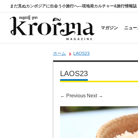
まだ見ぬカンボジアに出会う小旅行へ―現地発カルチャー&旅行情報誌
マガジン
ニュー
ホーム
LAOS23
LAOS23
←
Previous
Next
→