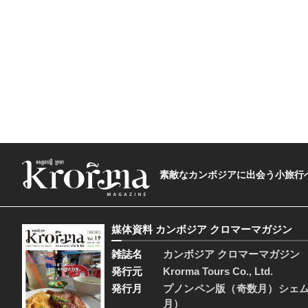
素敵なカンボジアに出会う小旅行へ―The t
媒体資料 カンボジア クロマーマガジン
雑誌名
カンボジア クロマーマガジン
発行元
Krorma Tours Co., Ltd.
発行月
プノンペン版（奇数月）シェ
月）