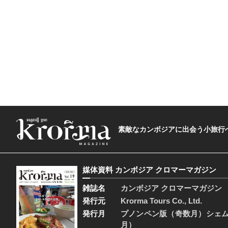
素敵なカンボジアに出会う小旅行へ―The t
媒体資料 カンボジア クロマーマガジン
雑誌名
カンボジア クロマーマガジン
発行元
Krorma Tours Co., Ltd.
発行月
プノンペン版（奇数月）シェ
月）