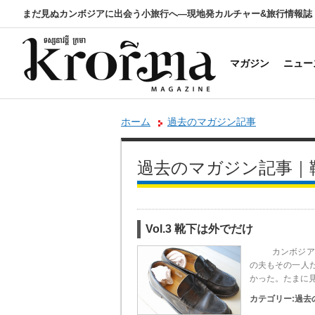
まだ見ぬカンボジアに出会う小旅行へ―現地発カルチャー&旅行情報誌
マガジン
ニュー
ホーム
過去のマガジン記事
過去のマガジン記事｜
Vol.3 靴下は外でだけ
カンボジアには
の夫もその一人
かった。たまに
カテゴリー:
過去