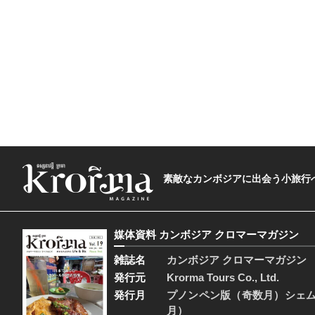
素敵なカンボジアに出会う小旅行へ―The t
媒体資料 カンボジア クロマーマガジン
雑誌名
カンボジア クロマーマガジン
発行元
Krorma Tours Co., Ltd.
発行月
プノンペン版（奇数月）シェ
月）