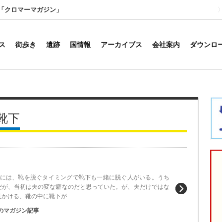
「クロマーマガジン」
ス
街歩き
遺跡
国情報
アーカイブス
会社案内
ダウンロ
靴下
、靴を脱ぐタイミングで靴下も一緒に脱ぐ人がいる。うち
だが、当初は夫の変な癖なのだと思っていた。が、夫だけではな
見かける、靴の中に靴下が
のマガジン記事