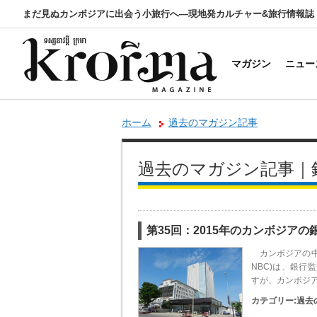
まだ見ぬカンボジアに出会う小旅行へ―現地発カルチャー&旅行情報誌
マガジン
ニュー
ホーム
過去のマガジン記事
過去のマガジン記事｜
第35回：2015年のカンボジア
カンボジアの中央銀行
NBC)は、銀行
すが、カンボジ
カテゴリー:
過去