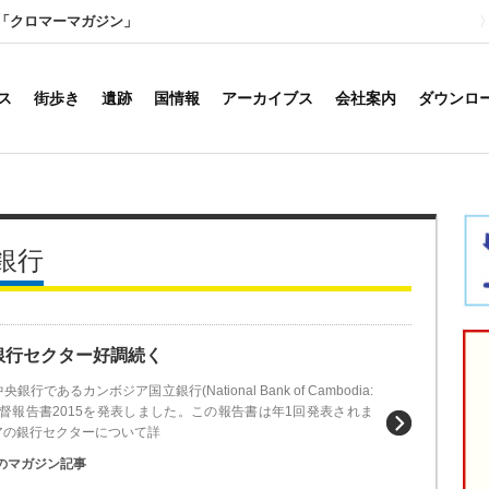
「クロマーマガジン」
ス
街歩き
遺跡
国情報
アーカイブス
会社案内
ダウンロ
銀行
の銀行セクター好調続く
であるカンボジア国立銀行(National Bank of Cambodia:
監督報告書2015を発表しました。この報告書は年1回発表されま
アの銀行セクターについて詳
のマガジン記事