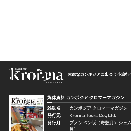
素敵なカンボジアに出会う小旅行へ―The t
媒体資料 カンボジア クロマーマガジン
雑誌名
カンボジア クロマーマガジン
発行元
Krorma Tours Co., Ltd.
発行月
プノンペン版（奇数月）シェ
月）