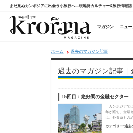
まだ見ぬカンボジアに出会う小旅行へ―現地発カルチャー&旅行情報誌
マガジン
ニュー
ホーム
過去のマガジン記事
過去のマガジン記事｜
15回目：絶好調の金融セクター
カンボジアでは
年が経ち、金融
は、外資系も含め
カテゴリー:
過去