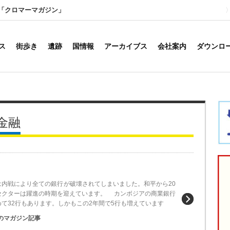
「クロマーマガジン」
ス
街歩き
遺跡
国情報
アーカイブス
会社案内
ダウンロ
金融
内戦により全ての銀行が破壊されてしまいました。和平から20
セクターは躍進の時期を迎えています。 カンボジアの商業銀行
て32行もあります。しかもこの2年間で5行も増えています
のマガジン記事