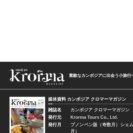
素敵なカンボジアに出会う小旅行へ―The t
媒体資料 カンボジア クロマーマガジン
雑誌名
カンボジア クロマーマガジン
発行元
Krorma Tours Co., Ltd.
発行月
プノンペン版（奇数月）シェ
月）