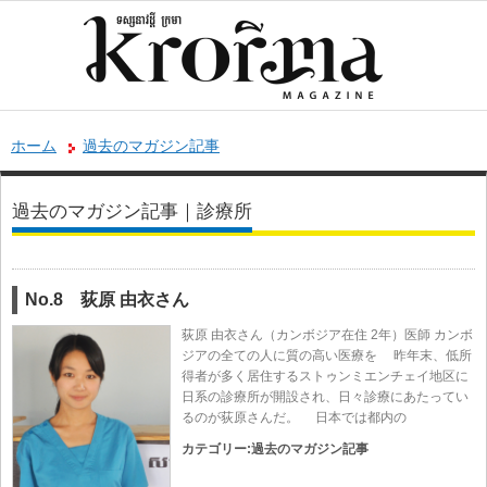
ホーム
過去のマガジン記事
過去のマガジン記事｜診療所
No.8 荻原 由衣さん
荻原 由衣さん（カンボジア在住 2年）医師 カンボ
ジアの全ての人に質の高い医療を 昨年末、低所
得者が多く居住するストゥンミエンチェイ地区に
日系の診療所が開設され、日々診療にあたってい
るのが荻原さんだ。 日本では都内の
カテゴリー:
過去のマガジン記事