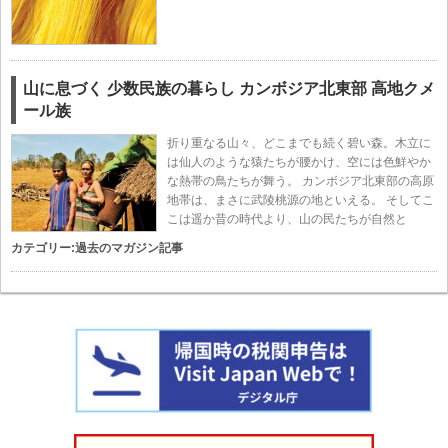
山に息づく 少数民族の暮らし カンボジア北東部 高地クメ
ール族
折り重なる山々、どこまでも続く碧い森。木立に
は仙人のような猿たちが腰かけ、空には色鮮やか
な熱帯の鳥たちが舞う。 カンボジア北東部の高原
地帯は、まさに武陵桃源の地といえる。 そしてこ
こは遥か昔の時代より、山の民たちが自然と
カテゴリー:
過去のマガジン記事