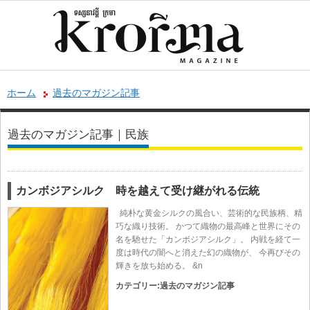
ホーム
過去のマガジン記事
過去のマガジン記事｜民族
カンボジアシルク 時を越えて受け継がれる伝統
純朴な黄金シルクの風合い、芸術的な民族柄、精
巧な織り技術。 かつて織物の最高峰と世界にその
名を馳せた「カンボジアシルク」。 内戦を経て一
度は時代の闇へと消えた幻の織物が、 今再びその
輝きを放ち始める。 &n
カテゴリー:
過去のマガジン記事