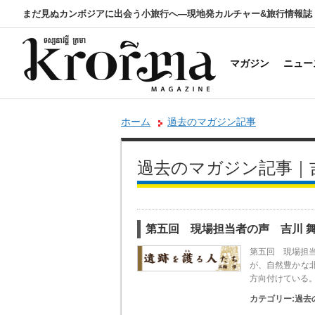
まだ見ぬカンボジアに出会う小旅行へ―現地発カルチャー&旅行情報誌
マガジン
ニュー
ホーム
過去のマガジン記事
過去のマガジン記事｜
第五回 現場担当者の声 吉川 
第五回 現場担
が、自然豊かな
方向付けている
カテゴリー:
過去