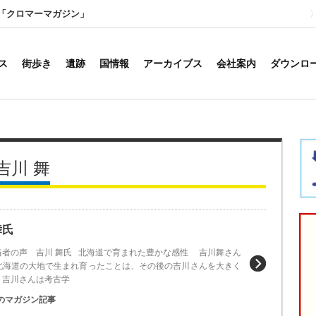
「クロマーマガジン」
ス
街歩き
遺跡
国情報
アーカイブス
会社案内
ダウンロ
吉川 舞
舞氏
当者の声 吉川 舞氏 北海道で育まれた豊かな感性 吉川舞さん
北海道の大地で生まれ育ったことは、その後の吉川さんを大きく
。吉川さんは考古学
のマガジン記事