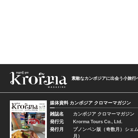
素敵なカンボジアに出会う小旅行へ―The t
媒体資料 カンボジア クロマーマガジン
雑誌名
カンボジア クロマーマガジン
発行元
Krorma Tours Co., Ltd.
発行月
プノンペン版（奇数月）シェ
月）