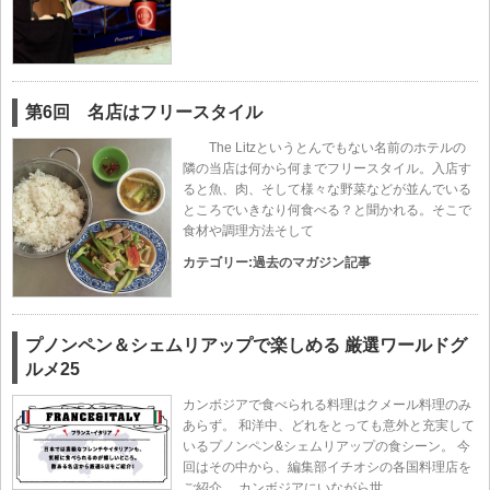
第6回 名店はフリースタイル
The Litzというとんでもない名前のホテルの
隣の当店は何から何までフリースタイル。入店す
ると魚、肉、そして様々な野菜などが並んでいる
ところでいきなり何食べる？と聞かれる。そこで
食材や調理方法そして
カテゴリー:
過去のマガジン記事
プノンペン＆シェムリアップで楽しめる 厳選ワールドグ
ルメ25
カンボジアで食べられる料理はクメール料理のみ
あらず。 和洋中、どれをとっても意外と充実して
いるプノンペン&シェムリアップの食シーン。 今
回はその中から、編集部イチオシの各国料理店を
ご紹介。 カンボジアにいながら世