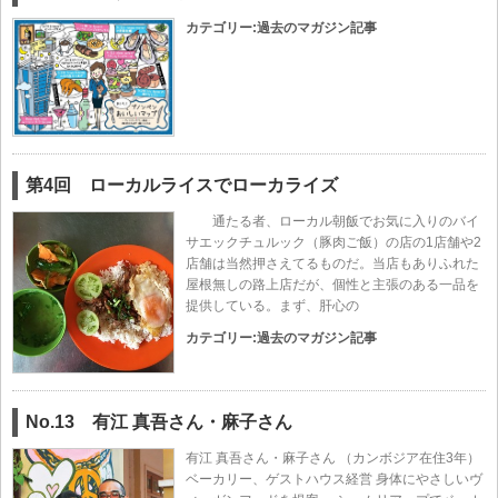
カテゴリー:
過去のマガジン記事
第4回 ローカルライスでローカライズ
通たる者、ローカル朝飯でお気に入りのバイ
サエックチュルック（豚肉ご飯）の店の1店舗や2
店舗は当然押さえてるものだ。当店もありふれた
屋根無しの路上店だが、個性と主張のある一品を
提供している。まず、肝心の
カテゴリー:
過去のマガジン記事
No.13 有江 真吾さん・麻子さん
有江 真吾さん・麻子さん （カンボジア在住3年）
ベーカリー、ゲストハウス経営 身体にやさしいヴ