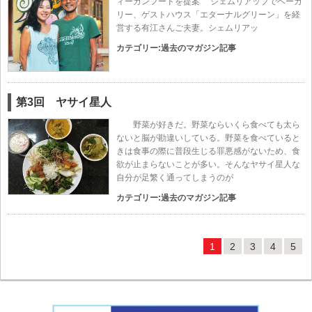
ィーガンフードを提案 シェムリアップでベーカ
リー、ゲストハウス「エターナルグリーン」を経
営する有江さんご夫妻。シェムリアッ
カテゴリー:
過去のマガジン記事
第3回 ヤサイ星人
野菜が好きだ。野菜ならいくら食べても太ら
ないと脳が勘違いしている。野菜を食べていると
きは食事の際に普段生じる罪悪感がないため、食
欲が止まらないことが多い。そんなヤサイ星人な
自分が足繁く通ってしまうのが
カテゴリー:
過去のマガジン記事
1
2
3
4
5