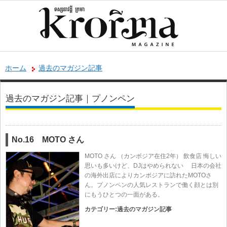
ホーム
過去のマガジン記事
過去のマガジン記事｜プノンペン
No.16 MOTO さん
MOTO さん （カンボジア在住2年） 飲食店 悔しい
思いも多いけど、DJはやめられない 日本の会社
の海外出店によりカンボジアに訪れたMOTOさ
ん。プノンペンの人気レストランで働く顔とは別
にもうひとつの一面がある。
カテゴリー:
過去のマガジン記事