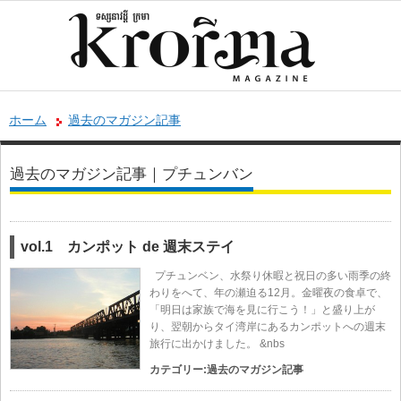
ホーム
過去のマガジン記事
過去のマガジン記事｜プチュンバン
vol.1 カンポット de 週末ステイ
プチュンベン、水祭り休暇と祝日の多い雨季の終
わりをへて、年の瀬迫る12月。金曜夜の食卓で、
「明日は家族で海を見に行こう！」と盛り上が
り、翌朝からタイ湾岸にあるカンポットへの週末
旅行に出かけました。 &nbs
カテゴリー:
過去のマガジン記事