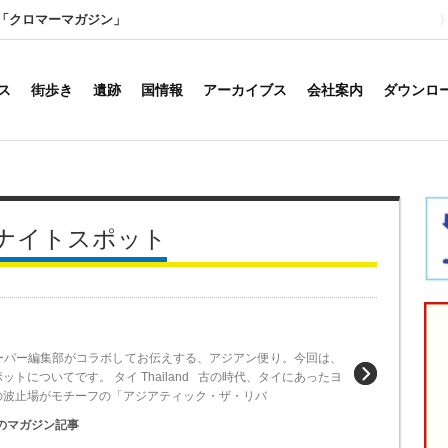
「クロマーマガジン」
ス
街歩き
遺跡
国情報
アーカイブス
会社案内
ダウンロ
ナイトスポット
ーパー編集部がコラボしてお伝えする、アジアン便り。今回は、
ットについてです。 タイ Thailand 古の時代、タイにあったヨ
の波止場がモチーフの「アジアティック・ザ・リバ
のマガジン記事