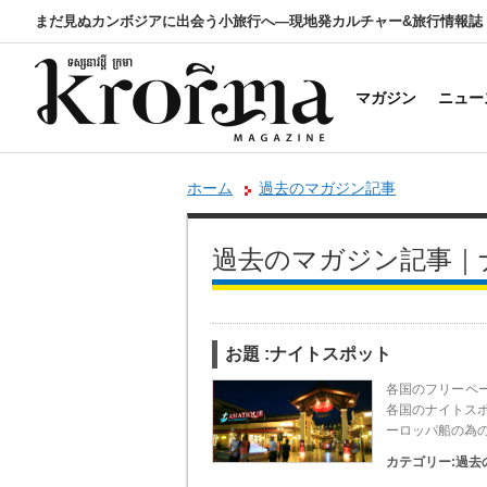
まだ見ぬカンボジアに出会う小旅行へ―現地発カルチャー&旅行情報誌
マガジン
ニュー
ホーム
過去のマガジン記事
過去のマガジン記事｜
お題 :ナイトスポット
各国のフリーペ
各国のナイトスポ
ーロッパ船の為
カテゴリー:
過去