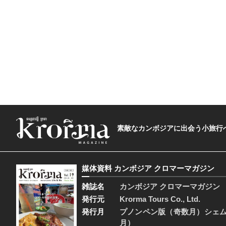
素敵なカンボジアに出会う小旅行へ―The t
媒体資料 カンボジア クロマーマガジン
雑誌名
カンボジア クロマーマガジン
発行元
Krorma Tours Co., Ltd.
発行月
プノンペン版（奇数月）シェ
月）