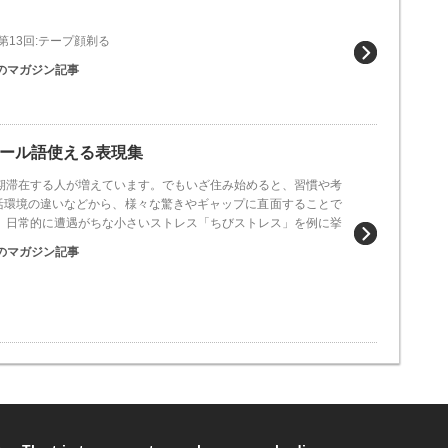
13回:テープ顔剃る
のマガジン記事
ール語使える表現集
期滞在する人が増えています。でもいざ住み始めると、習慣や考
活環境の違いなどから、様々な驚きやギャップに直面することで
は、日常的に遭遇がちな小さいストレス「ちびストレス」を例に挙
のマガジン記事