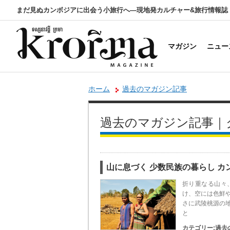
まだ見ぬカンボジアに出会う小旅行へ―現地発カルチャー&旅行情報誌
マガジン
ニュー
ホーム
過去のマガジン記事
過去のマガジン記事｜
山に息づく 少数民族の暮らし カ
折り重なる山々
け、空には色鮮
さに武陵桃源の
と
カテゴリー:
過去