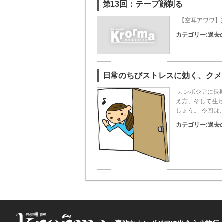
第13回：テープ顔剃る
【空耳アワワ】第
カテゴリー:
過去
日常のちびストレスに効く、クメ
カンボジアに長
え方、そして生
しょう。 今回
カテゴリー:
過去