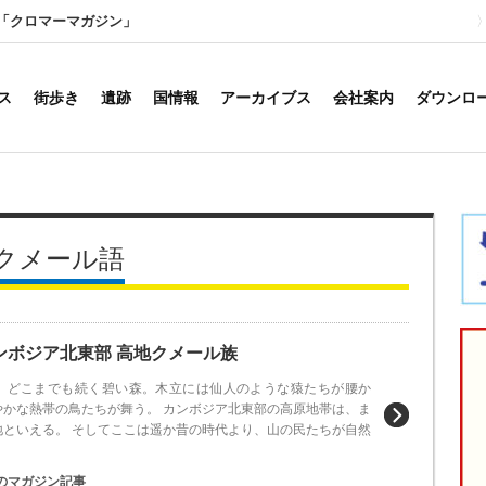
「クロマーマガジン」
ス
街歩き
遺跡
国情報
アーカイブス
会社案内
ダウンロ
クメール語
ンボジア北東部 高地クメール族
、どこまでも続く碧い森。木立には仙人のような猿たちが腰か
やかな熱帯の鳥たちが舞う。 カンボジア北東部の高原地帯は、ま
地といえる。 そしてここは遥か昔の時代より、山の民たちが自然
のマガジン記事