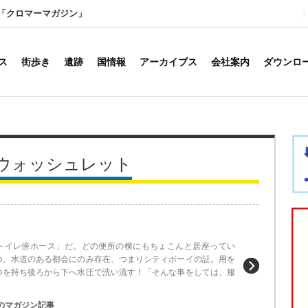
「クロマーマガジン」
ス
街歩き
遺跡
国情報
アーカイブス
会社案内
ダウンロ
ウォッシュレット
トイレ傍ホース」だ。どの便所の横にもちょこんと居座ってい
つ、水道のある都会にのみ存在、つまりシティボーイの証。用を
つを持ち後ろから下へ水圧で洗い流す！「そんな事をしては、服
のマガジン記事