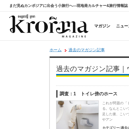
まだ見ぬカンボジアに出会う小旅行へ―現地発カルチャー&旅行情報誌
マガジン
ニュー
ホーム
過去のマガジン記事
過去のマガジン記事｜
調査：1 トイレ傍のホース
これが問題の「
る。なんとこい
足した後、こい
やアン
カテゴリー:
過去