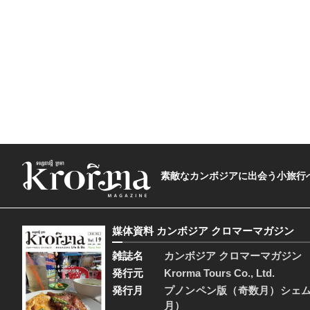
素敵なカンボジアに出会う小旅行へ―The t
媒体資料 カンボジア クロマーマガジン
雑誌名
カンボジア クロマーマガジン
発行元
Krorma Tours Co., Ltd.
発行月
プノンペン版（奇数月）シェ
月）